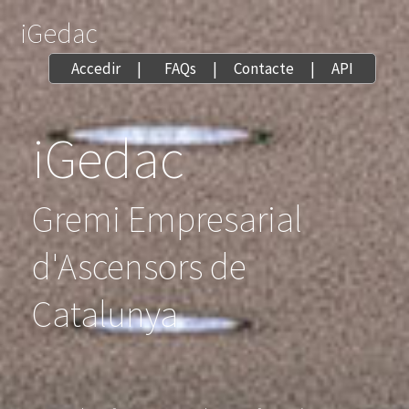
iGedac
Accedir
|
FAQs
|
Contacte
|
API
iGedac
Gremi Empresarial
d'Ascensors de
Catalunya